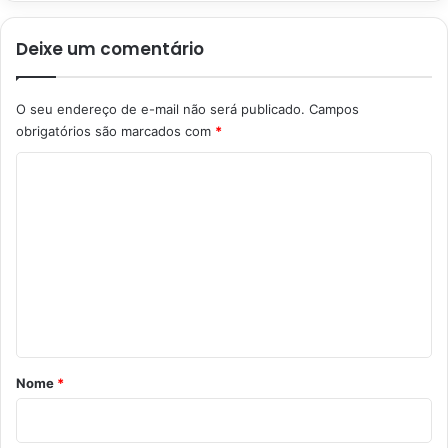
Deixe um comentário
O seu endereço de e-mail não será publicado.
Campos
obrigatórios são marcados com
*
C
o
m
e
n
t
á
r
Nome
*
i
o