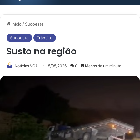
Início
/
Sudoeste
Sudoeste
Trânsito
Susto na região
Notícias VCA
15/05/2026
0
Menos de um minuto