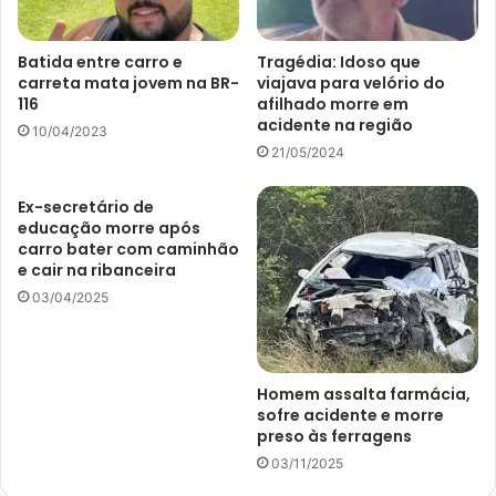
Batida entre carro e
Tragédia: Idoso que
carreta mata jovem na BR-
viajava para velório do
116
afilhado morre em
acidente na região
10/04/2023
21/05/2024
Ex-secretário de
educação morre após
carro bater com caminhão
e cair na ribanceira
03/04/2025
Homem assalta farmácia,
sofre acidente e morre
preso às ferragens
03/11/2025