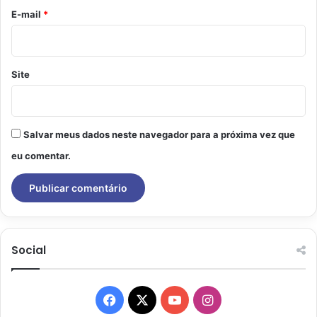
*
E-mail
*
Site
Salvar meus dados neste navegador para a próxima vez que
eu comentar.
Social
Facebook
X
YouTube
Instagram