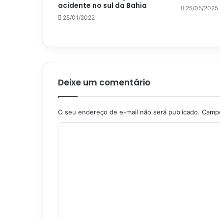
acidente no sul da Bahia
25/05/2025
25/01/2022
Deixe um comentário
O seu endereço de e-mail não será publicado.
Campo
C
o
m
e
n
t
á