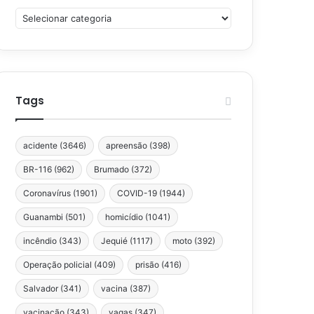
Categorias
Tags
acidente
(3646)
apreensão
(398)
BR-116
(962)
Brumado
(372)
Coronavírus
(1901)
COVID-19
(1944)
Guanambi
(501)
homicídio
(1041)
incêndio
(343)
Jequié
(1117)
moto
(392)
Operação policial
(409)
prisão
(416)
Salvador
(341)
vacina
(387)
vacinação
(343)
vagas
(347)