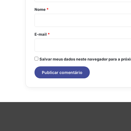
r
Nome
*
i
o
*
E-mail
*
Salvar meus dados neste navegador para a próx