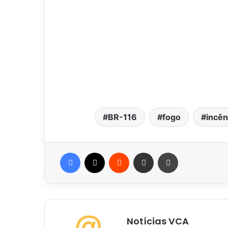
BR-116
fogo
incên
Facebook
X
Reddit
Compartilhar via e-mail
Imprimir
Notícias VCA