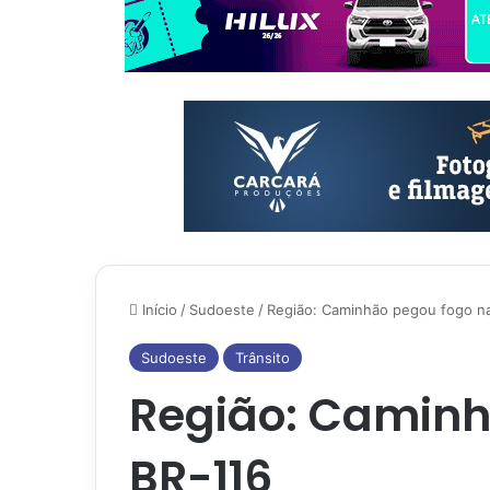
Início
/
Sudoeste
/
Região: Caminhão pegou fogo n
Sudoeste
Trânsito
Região: Caminh
BR-116