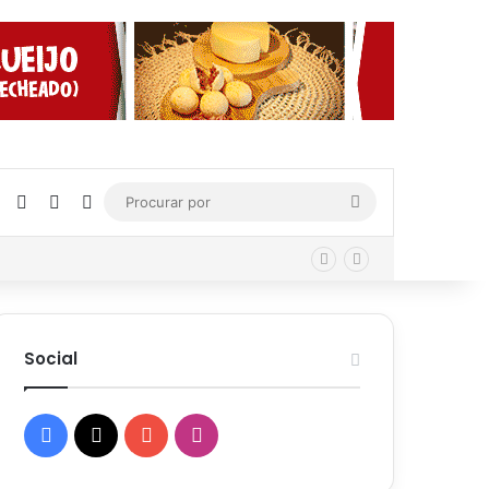
Facebook
X
YouTube
Instagram
Procurar
por
Social
Facebook
X
YouTube
Instagram