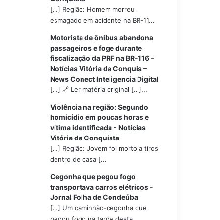
[…] Região: Homem morreu
esmagado em acidente na BR-11...
Motorista de ônibus abandona
passageiros e foge durante
fiscalização da PRF na BR-116 –
Notícias Vitória da Conquis –
News Conect Inteligencia Digital
[…] 🔗 Ler matéria original […]...
Violência na região: Segundo
homicídio em poucas horas e
vítima identificada - Notícias
Vitória da Conquista
[…] Região: Jovem foi morto a tiros
dentro de casa [...
Cegonha que pegou fogo
transportava carros elétricos -
Jornal Folha de Condeúba
[…] Um caminhão-cegonha que
pegou fogo na tarde desta...