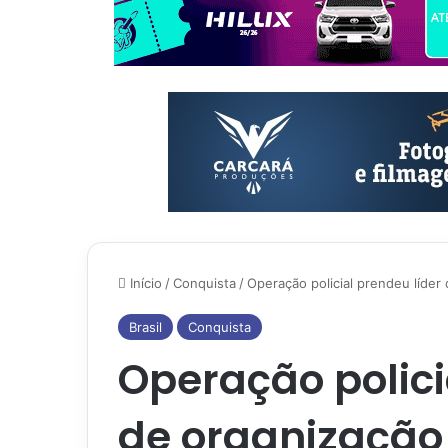
Início
/
Conquista
/
Operação policial prendeu líde
Brasil
Conquista
Operação polici
de organização