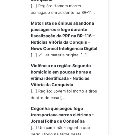
[…] Região: Homem morreu
esmagado em acidente na BR-11...
Motorista de ônibus abandona
passageiros e foge durante
fiscalização da PRF na BR-116 –
Notícias Vitória da Conquis –
News Conect Inteligencia Digital
[…] 🔗 Ler matéria original […]...
Violência na região: Segundo
homicídio em poucas horas e
vítima identificada - Notícias
Vitória da Conquista
[…] Região: Jovem foi morto a tiros
dentro de casa [...
Cegonha que pegou fogo
transportava carros elétricos -
Jornal Folha de Condeúba
[…] Um caminhão-cegonha que
pegou fogo na tarde desta...