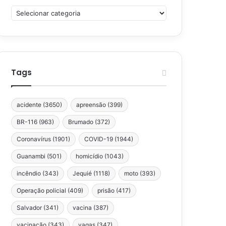
Categorias
Tags
acidente
(3650)
apreensão
(399)
BR-116
(963)
Brumado
(372)
Coronavírus
(1901)
COVID-19
(1944)
Guanambi
(501)
homicídio
(1043)
incêndio
(343)
Jequié
(1118)
moto
(393)
Operação policial
(409)
prisão
(417)
Salvador
(341)
vacina
(387)
vacinação
(343)
vagas
(347)