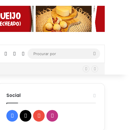
Facebook
X
YouTube
Instagram
Procurar
por
Social
Facebook
X
YouTube
Instagram