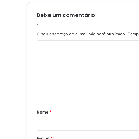
Deixe um comentário
O seu endereço de e-mail não será publicado.
Campo
C
o
m
e
n
t
á
r
Nome
*
i
o
*
E-mail
*