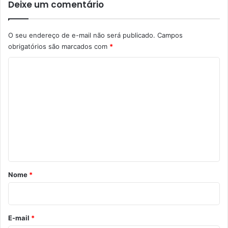
Deixe um comentário
O seu endereço de e-mail não será publicado.
Campos
obrigatórios são marcados com
*
C
o
m
e
n
t
á
r
Nome
*
i
o
*
E-mail
*