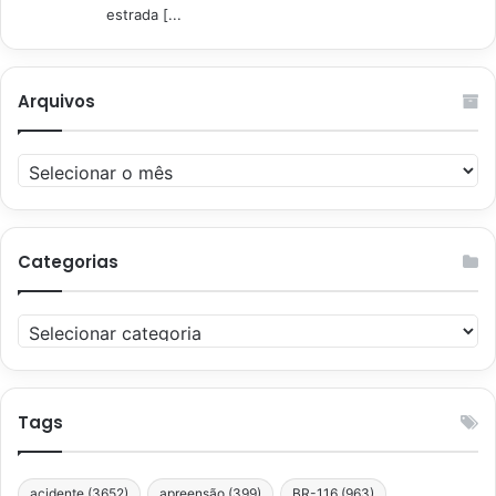
estrada [...
Arquivos
Arquivos
Categorias
Categorias
Tags
acidente
(3652)
apreensão
(399)
BR-116
(963)