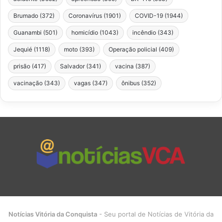
Brumado
(372)
Coronavírus
(1901)
COVID-19
(1944)
Guanambi
(501)
homicídio
(1043)
incêndio
(343)
Jequié
(1118)
moto
(393)
Operação policial
(409)
prisão
(417)
Salvador
(341)
vacina
(387)
vacinação
(343)
vagas
(347)
ônibus
(352)
Notícias Vitória da Conquista
- Seu portal de Notícias de Vitória da