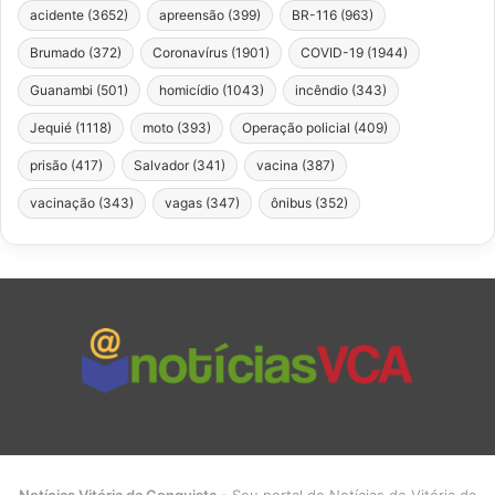
acidente
(3652)
apreensão
(399)
BR-116
(963)
Brumado
(372)
Coronavírus
(1901)
COVID-19
(1944)
Guanambi
(501)
homicídio
(1043)
incêndio
(343)
Jequié
(1118)
moto
(393)
Operação policial
(409)
prisão
(417)
Salvador
(341)
vacina
(387)
vacinação
(343)
vagas
(347)
ônibus
(352)
Notícias Vitória da Conquista
- Seu portal de Notícias de Vitória da