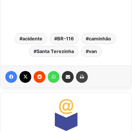
acidente
BR-116
caminhão
Santa Terezinha
van
Facebook
X
Reddit
WhatsApp
Compartilhar via e-mail
Imprimir