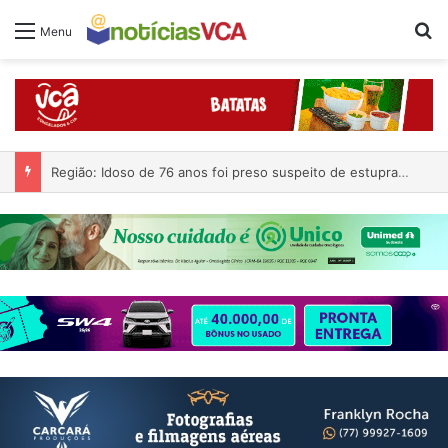
Pr
Menu
Região: Idoso de 76 anos foi preso suspeito de estuprar criança de 11 anos