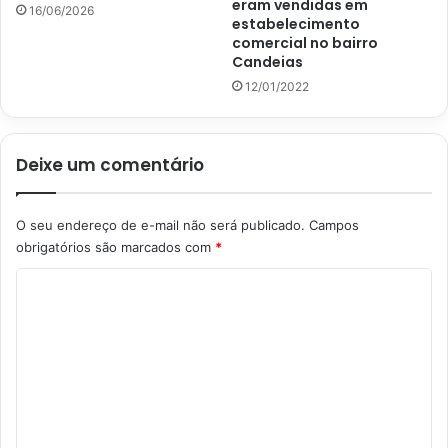
eram vendidas em
16/06/2026
estabelecimento
comercial no bairro
Candeias
12/01/2022
Deixe um comentário
O seu endereço de e-mail não será publicado.
Campos
obrigatórios são marcados com
*
C
o
m
e
n
t