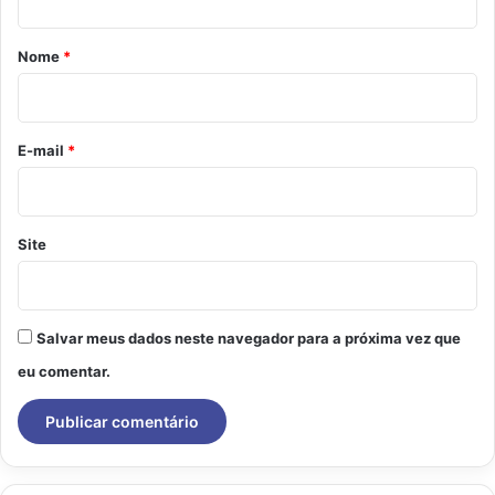
á
r
Nome
*
i
o
*
E-mail
*
Site
Salvar meus dados neste navegador para a próxima vez que
eu comentar.