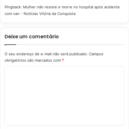
Pingback:
Mulher não resiste e morre no hospital após acidente
com van - Notícias Vitória da Conquista
Deixe um comentário
O seu endereço de e-mail não será publicado.
Campos
obrigatórios são marcados com
*
C
o
m
e
n
t
á