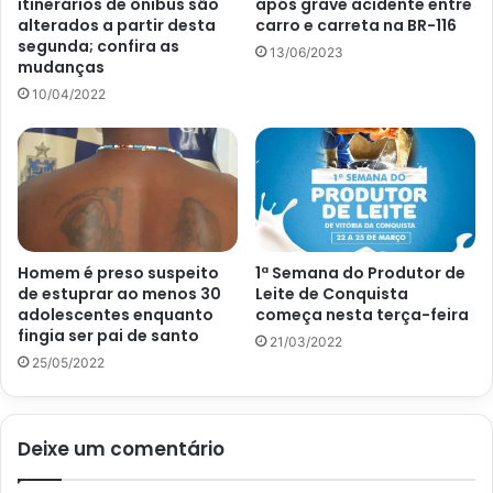
itinerários de ônibus são
após grave acidente entre
alterados a partir desta
carro e carreta na BR-116
segunda; confira as
13/06/2023
mudanças
10/04/2022
Homem é preso suspeito
1ª Semana do Produtor de
de estuprar ao menos 30
Leite de Conquista
adolescentes enquanto
começa nesta terça-feira
fingia ser pai de santo
21/03/2022
25/05/2022
Deixe um comentário