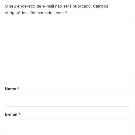
O seu endereço de e-mail não será publicado.
Campos
obrigatórios são marcados com
*
C
o
m
e
n
t
á
r
Nome
*
i
o
*
E-mail
*