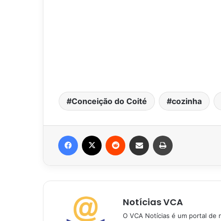
Conceição do Coité
cozinha
Facebook
X
Reddit
Compartilhar via e-mail
Imprimir
Notícias VCA
O VCA Notícias é um portal de 