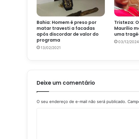
Bahia: Homem é preso por
Tristeza: 
matar travesti a facadas
Maurílio m
após discordar de valor do
uma tragé
programa
03/12/2024
13/02/2021
Deixe um comentário
O seu endereço de e-mail não será publicado.
Campo
C
o
m