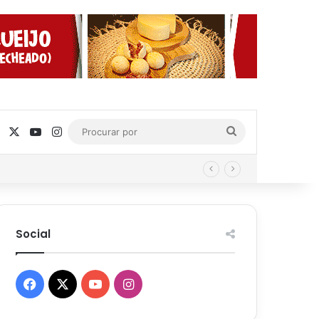
Facebook
X
YouTube
Instagram
Procurar
por
Social
Facebook
X
YouTube
Instagram