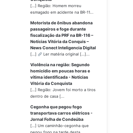
[…] Região: Homem morreu
esmagado em acidente na BR-11...
Motorista de ônibus abandona
passageiros e foge durante
fiscalização da PRF na BR-116 –
Notícias Vitória da Conquis –
News Conect Inteligencia Digital
[…]
Ler matéria original […]...
Violência na região: Segundo
homicídio em poucas horas e
vítima identificada - Notícias
Vitória da Conquista
[…] Região: Jovem foi morto a tiros
dentro de casa [...
Cegonha que pegou fogo
transportava carros elétricos -
Jornal Folha de Condeúba
[…] Um caminhão-cegonha que
pegou fogo na tarde desta...