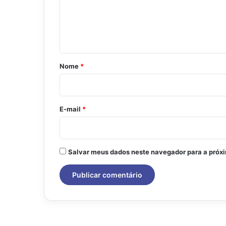
e
n
t
á
r
Nome
*
i
o
*
E-mail
*
Salvar meus dados neste navegador para a próx