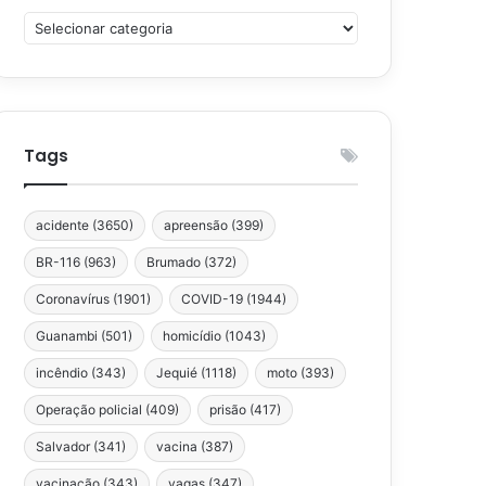
Categorias
Tags
acidente
(3650)
apreensão
(399)
BR-116
(963)
Brumado
(372)
Coronavírus
(1901)
COVID-19
(1944)
Guanambi
(501)
homicídio
(1043)
incêndio
(343)
Jequié
(1118)
moto
(393)
Operação policial
(409)
prisão
(417)
Salvador
(341)
vacina
(387)
vacinação
(343)
vagas
(347)