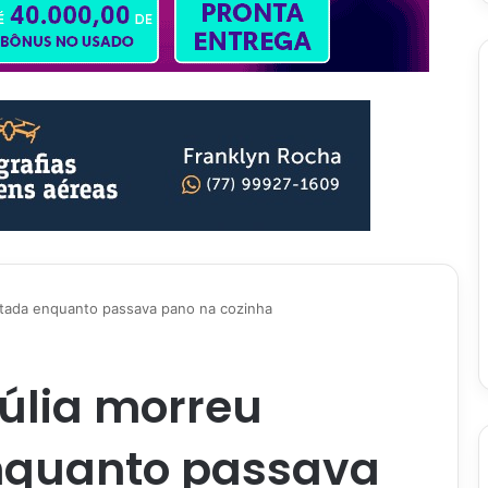
cutada enquanto passava pano na cozinha
Júlia morreu
nquanto passava