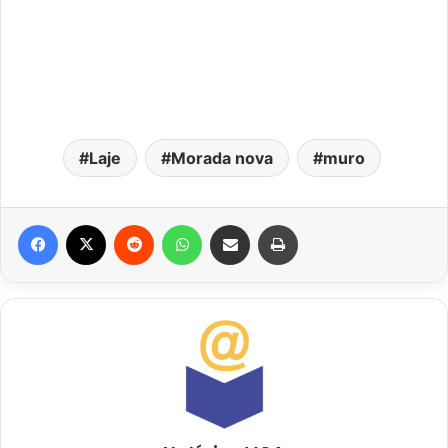
Laje
Morada nova
muro
Facebook
X
Reddit
WhatsApp
Compartilhar via e-mail
Imprimir