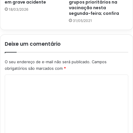
em grave acidente
grupos prioritários na
vacinação nesta
18/03/2026
segunda-feira; confira
31/05/2021
Deixe um comentário
O seu endereço de e-mail não será publicado.
Campos
obrigatórios são marcados com
*
C
o
m
e
n
t
á