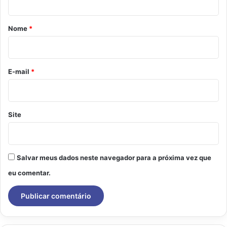
á
r
Nome
*
i
o
*
E-mail
*
Site
Salvar meus dados neste navegador para a próxima vez que
eu comentar.