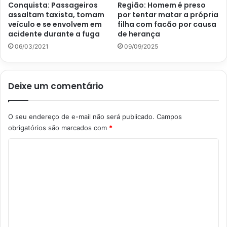
Conquista: Passageiros
Região: Homem é preso
assaltam taxista, tomam
por tentar matar a própria
veículo e se envolvem em
filha com facão por causa
acidente durante a fuga
de herança
06/03/2021
09/09/2025
Deixe um comentário
O seu endereço de e-mail não será publicado.
Campos
obrigatórios são marcados com
*
C
o
m
e
n
t