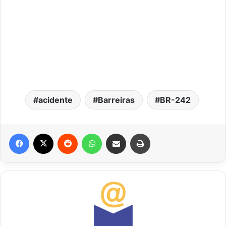
acidente
Barreiras
BR-242
Facebook
X
Reddit
WhatsApp
Compartilhar via e-mail
Imprimir