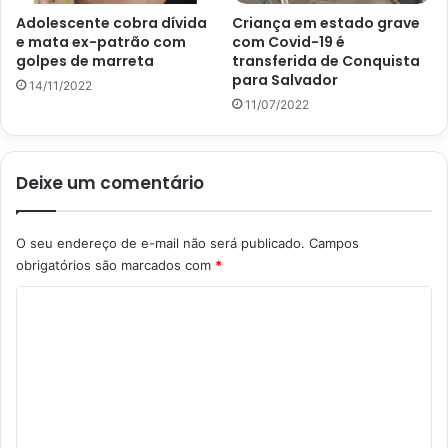
Adolescente cobra dívida
Criança em estado grave
e mata ex-patrão com
com Covid-19 é
golpes de marreta
transferida de Conquista
para Salvador
14/11/2022
11/07/2022
Deixe um comentário
O seu endereço de e-mail não será publicado.
Campos
obrigatórios são marcados com
*
C
o
m
e
n