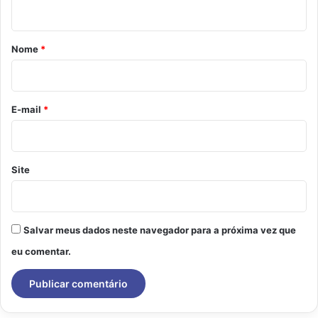
t
á
r
Nome
*
i
o
*
E-mail
*
Site
Salvar meus dados neste navegador para a próxima vez que
eu comentar.