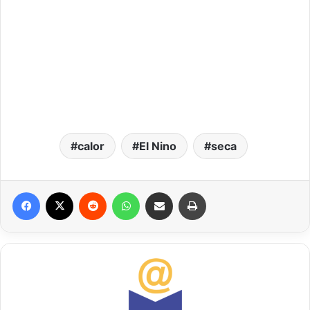
calor
El Nino
seca
Facebook
X
Reddit
WhatsApp
Compartilhar via e-mail
Imprimir