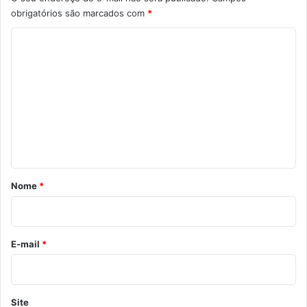
obrigatórios são marcados com
*
C
o
m
e
n
t
á
r
Nome
*
i
o
*
E-mail
*
Site