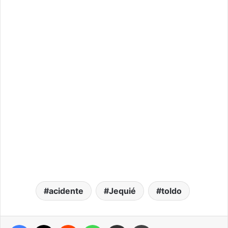
acidente
Jequié
toldo
Facebook
X
Reddit
WhatsApp
Compartilhar via e-mail
Imprimir