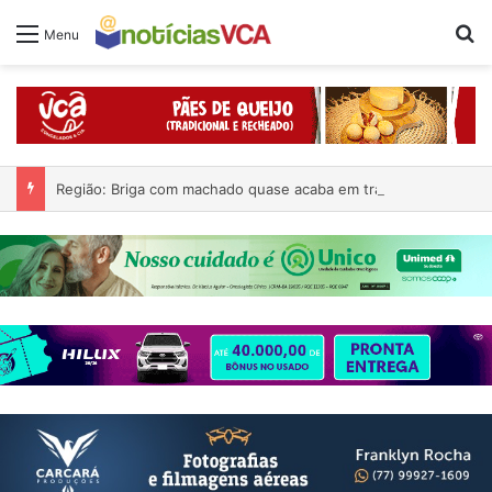
Pr
Menu
Região: Briga com machado quase acaba em tragédia