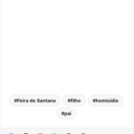
Feira de Santana
filho
homicídio
pai
Facebook
X
Reddit
WhatsApp
Compartilhar via e-mail
Imprimir