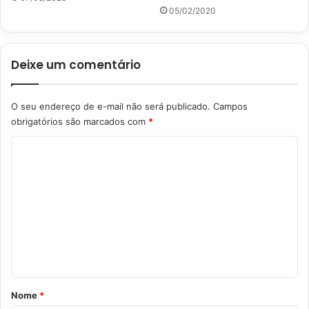
05/02/2020
Deixe um comentário
O seu endereço de e-mail não será publicado.
Campos
obrigatórios são marcados com
*
C
o
m
e
n
t
á
r
Nome
*