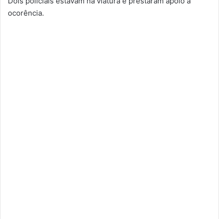
Dois policiais estavam na viatura e prestaram apoio à
ocorência.