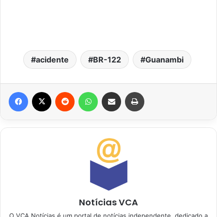
acidente
BR-122
Guanambi
Facebook
X
Reddit
WhatsApp
Compartilhar via e-mail
Imprimir
Notícias VCA
O VCA Notícias é um portal de notícias independente, dedicado a