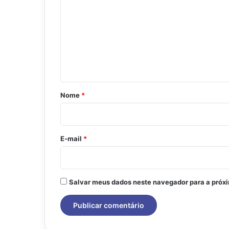
o
m
e
n
t
á
r
Nome
*
i
o
*
E-mail
*
Salvar meus dados neste navegador para a próx