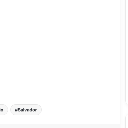
io
Salvador