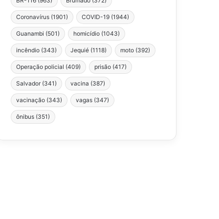
BR-116
(963)
Brumado
(372)
Coronavírus
(1901)
COVID-19
(1944)
Guanambi
(501)
homicídio
(1043)
incêndio
(343)
Jequié
(1118)
moto
(392)
Operação policial
(409)
prisão
(417)
Salvador
(341)
vacina
(387)
vacinação
(343)
vagas
(347)
ônibus
(351)