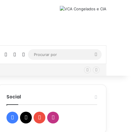
Facebook
X
YouTube
Instagram
Procurar
por
Social
Facebook
X
YouTube
Instagram