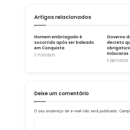
Artigos relacionados
Homem embriagado é
Governo d
socorrido após ser baleado
decreto qu
em Conquista
obrigatori
máscaras
11/10/2021
28/11/2022
Deixe um comentário
O seu endereço de e-mail não será publicado.
Campo
C