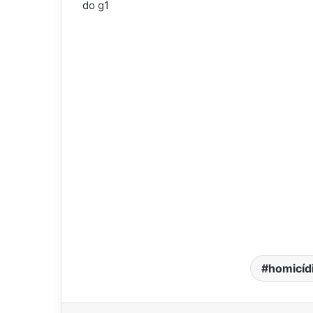
do g1
homicíd