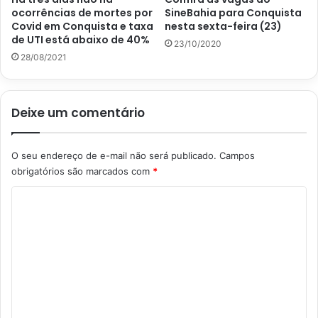
ocorrências de mortes por
SineBahia para Conquista
Covid em Conquista e taxa
nesta sexta-feira (23)
de UTI está abaixo de 40%
23/10/2020
28/08/2021
Deixe um comentário
O seu endereço de e-mail não será publicado.
Campos
obrigatórios são marcados com
*
C
o
m
e
n
t