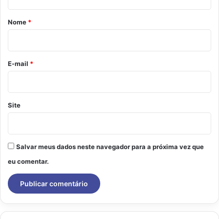
á
r
Nome
*
i
o
*
E-mail
*
Site
Salvar meus dados neste navegador para a próxima vez que
eu comentar.