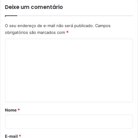
Deixe um comentário
O seu endereço de e-mail não será publicado.
Campos
obrigatórios são marcados com
*
C
o
m
e
n
t
á
r
Nome
*
i
o
*
E-mail
*