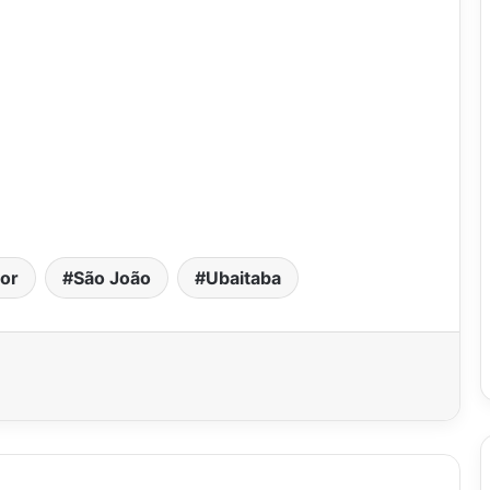
or
São João
Ubaitaba