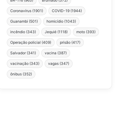
BR-116
(963)
Brumado
(372)
Coronavírus
(1901)
COVID-19
(1944)
Guanambi
(501)
homicídio
(1043)
incêndio
(343)
Jequié
(1118)
moto
(393)
Operação policial
(409)
prisão
(417)
Salvador
(341)
vacina
(387)
vacinação
(343)
vagas
(347)
ônibus
(352)