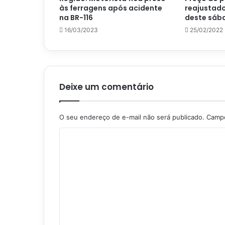
às ferragens após acidente
reajustado
na BR-116
deste sáb
16/03/2023
25/02/2022
Deixe um comentário
O seu endereço de e-mail não será publicado.
Campo
C
o
m
e
n
t