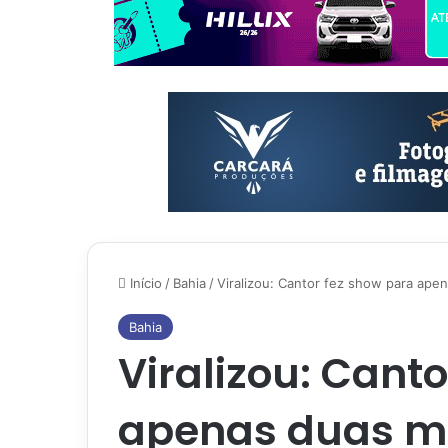
Início
/
Bahia
/
Viralizou: Cantor fez show para apen
Bahia
Viralizou: Cant
apenas duas mu