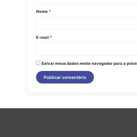
á
r
Nome
*
i
o
*
E-mail
*
Salvar meus dados neste navegador para a próx