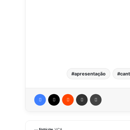
apresentação
cant
Facebook
X
Reddit
Compartilhar via e-mail
Imprimir