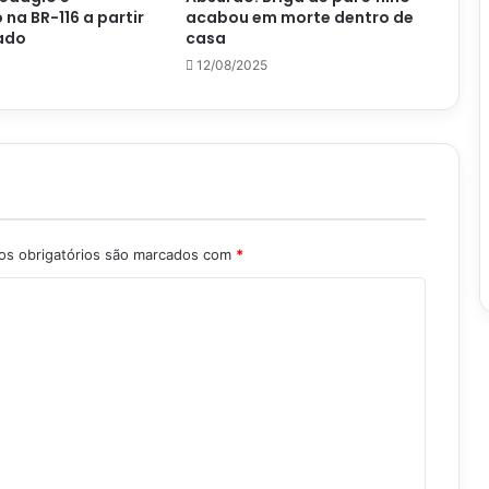
 na BR-116 a partir
acabou em morte dentro de
ado
casa
12/08/2025
s obrigatórios são marcados com
*