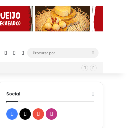
Facebook
X
YouTube
Instagram
Procurar
por
Social
Facebook
X
YouTube
Instagram