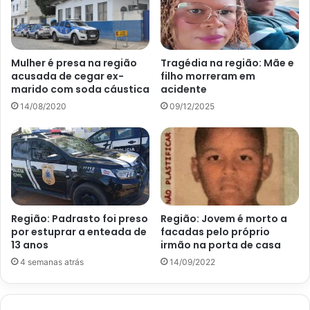
Mulher é presa na região
Tragédia na região: Mãe e
acusada de cegar ex-
filho morreram em
marido com soda cáustica
acidente
14/08/2020
09/12/2025
Região: Padrasto foi preso
Região: Jovem é morto a
por estuprar a enteada de
facadas pelo próprio
13 anos
irmão na porta de casa
4 semanas atrás
14/09/2022