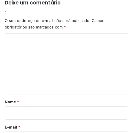
Deixe um comentário
O seu endereço de e-mail não será publicado.
Campos
obrigatórios são marcados com
*
C
o
m
e
n
t
á
r
Nome
*
i
o
*
E-mail
*