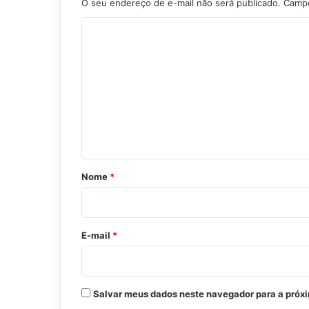
O seu endereço de e-mail não será publicado.
Campo
C
o
m
e
n
t
á
r
Nome
*
i
o
*
E-mail
*
Salvar meus dados neste navegador para a próx