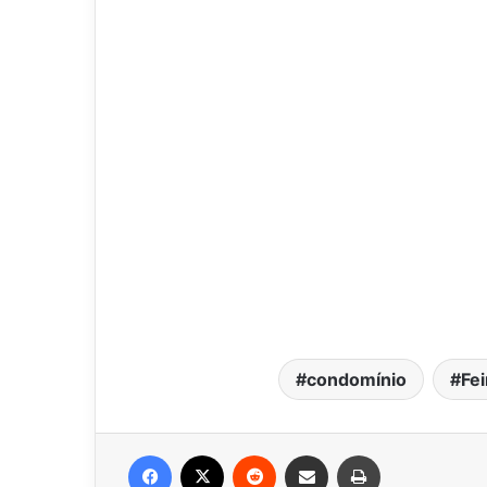
condomínio
Fe
Facebook
X
Reddit
Compartilhar via e-mail
Imprimir