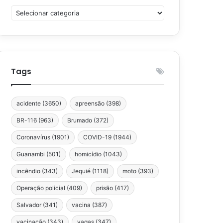
Categorias
Tags
acidente
(3650)
apreensão
(398)
BR-116
(963)
Brumado
(372)
Coronavírus
(1901)
COVID-19
(1944)
Guanambi
(501)
homicídio
(1043)
incêndio
(343)
Jequié
(1118)
moto
(393)
Operação policial
(409)
prisão
(417)
Salvador
(341)
vacina
(387)
vacinação
(343)
vagas
(347)