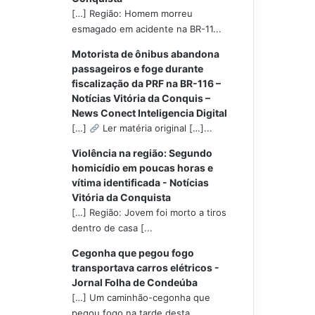
[…] Região: Homem morreu
esmagado em acidente na BR-11...
Motorista de ônibus abandona
passageiros e foge durante
fiscalização da PRF na BR-116 –
Notícias Vitória da Conquis –
News Conect Inteligencia Digital
[…]
Ler matéria original […]...
Violência na região: Segundo
homicídio em poucas horas e
vítima identificada - Notícias
Vitória da Conquista
[…] Região: Jovem foi morto a tiros
dentro de casa [...
Cegonha que pegou fogo
transportava carros elétricos -
Jornal Folha de Condeúba
[…] Um caminhão-cegonha que
pegou fogo na tarde desta...