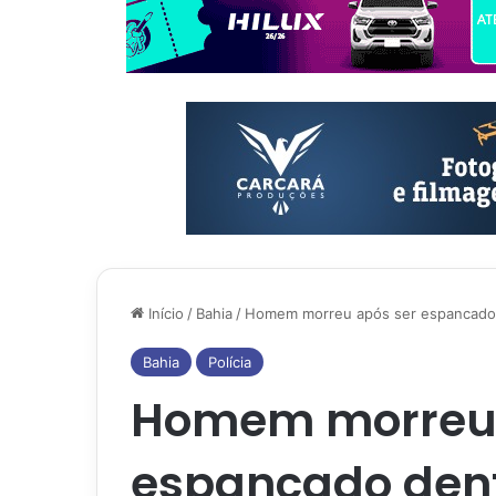
Início
/
Bahia
/
Homem morreu após ser espancado
Bahia
Polícia
Homem morreu 
espancado dent