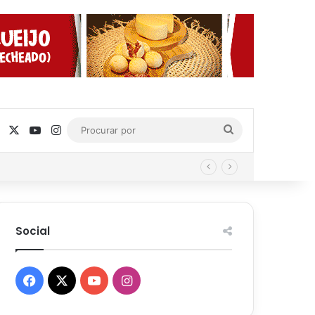
Facebook
X
YouTube
Instagram
Procurar
por
Social
Facebook
X
YouTube
Instagram