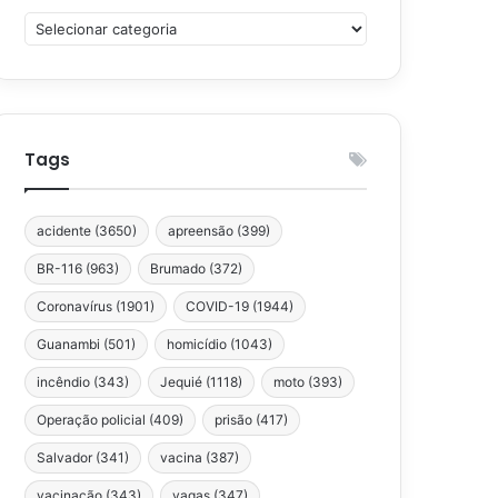
Categorias
Tags
acidente
(3650)
apreensão
(399)
BR-116
(963)
Brumado
(372)
Coronavírus
(1901)
COVID-19
(1944)
Guanambi
(501)
homicídio
(1043)
incêndio
(343)
Jequié
(1118)
moto
(393)
Operação policial
(409)
prisão
(417)
Salvador
(341)
vacina
(387)
vacinação
(343)
vagas
(347)