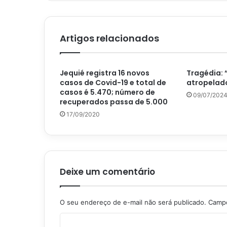
Artigos relacionados
Jequié registra 16 novos
Tragédia: 
casos de Covid-19 e total de
atropelado
casos é 5.470; número de
09/07/202
recuperados passa de 5.000
17/09/2020
Deixe um comentário
O seu endereço de e-mail não será publicado.
Campo
C