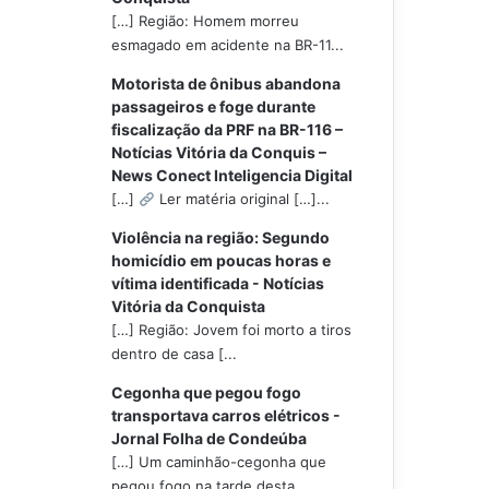
[…] Região: Homem morreu
esmagado em acidente na BR-11...
Motorista de ônibus abandona
passageiros e foge durante
fiscalização da PRF na BR-116 –
Notícias Vitória da Conquis –
News Conect Inteligencia Digital
[…]
Ler matéria original […]...
Violência na região: Segundo
homicídio em poucas horas e
vítima identificada - Notícias
Vitória da Conquista
[…] Região: Jovem foi morto a tiros
dentro de casa [...
Cegonha que pegou fogo
transportava carros elétricos -
Jornal Folha de Condeúba
[…] Um caminhão-cegonha que
pegou fogo na tarde desta...