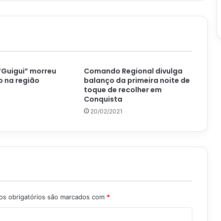
“Guigui” morreu
Comando Regional divulga
 na região
balanço da primeira noite de
toque de recolher em
4
Conquista
20/02/2021
s obrigatórios são marcados com
*