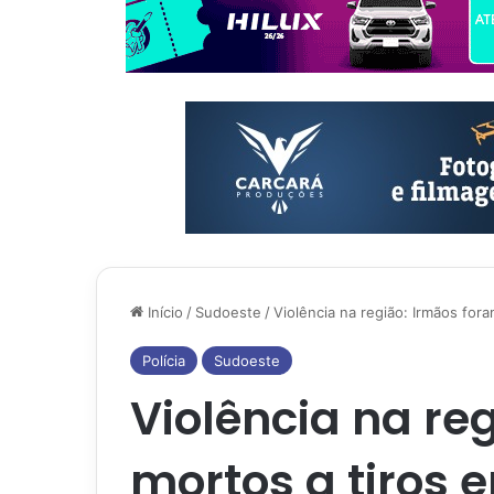
Início
/
Sudoeste
/
Violência na região: Irmãos for
Polícia
Sudoeste
Violência na re
mortos a tiros 