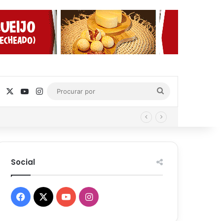
Facebook
X
YouTube
Instagram
Procurar
por
Social
Facebook
X
YouTube
Instagram