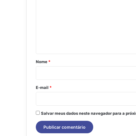
o
m
e
n
t
á
r
Nome
*
i
o
*
E-mail
*
Salvar meus dados neste navegador para a próx