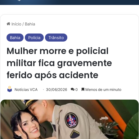
Início
/
Bahia
Bahia
Polícia
Trânsito
Mulher morre e policial
militar fica gravemente
ferido após acidente
Notícias VCA
30/06/2026
0
Menos de um minuto