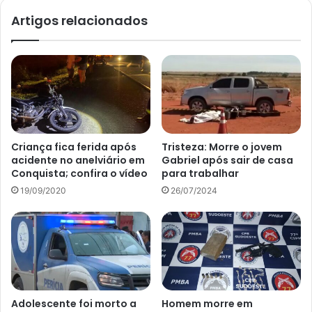
Artigos relacionados
Criança fica ferida após
Tristeza: Morre o jovem
acidente no anelviário em
Gabriel após sair de casa
Conquista; confira o vídeo
para trabalhar
19/09/2020
26/07/2024
Adolescente foi morto a
Homem morre em