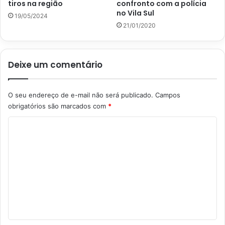
tiros na região
confronto com a polícia
no Vila Sul
19/05/2024
21/01/2020
Deixe um comentário
O seu endereço de e-mail não será publicado.
Campos
obrigatórios são marcados com
*
C
o
m
e
n
t
á