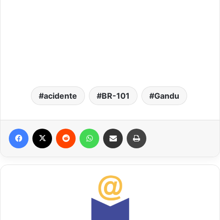
acidente
BR-101
Gandu
Facebook
X
Reddit
WhatsApp
Compartilhar via e-mail
Imprimir