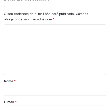
O seu endereço de e-mail não será publicado.
Campos
obrigatórios são marcados com
*
C
o
m
e
n
t
á
r
Nome
*
i
o
*
E-mail
*