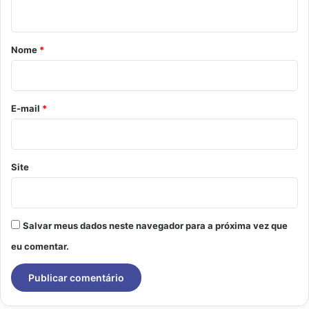
t
á
r
Nome
*
i
o
*
E-mail
*
Site
Salvar meus dados neste navegador para a próxima vez que
eu comentar.