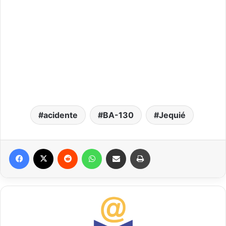
acidente
BA-130
Jequié
Facebook
X
Reddit
WhatsApp
Compartilhar via e-mail
Imprimir