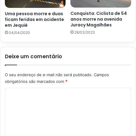
Conquista: Ciclista de 54
Uma pessoa morre e duas
anos morre na avenida
ficam feridas em acidente
Juracy Magalhães
em Jequié
28/03/2023
04/04/2020
Deixe um comentário
O seu endereço de e-mail não será publicado.
Campos
obrigatórios são marcados com
*
C
o
m
e
n