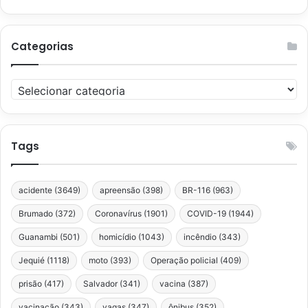
Categorias
Categorias
Tags
acidente
(3649)
apreensão
(398)
BR-116
(963)
Brumado
(372)
Coronavírus
(1901)
COVID-19
(1944)
Guanambi
(501)
homicídio
(1043)
incêndio
(343)
Jequié
(1118)
moto
(393)
Operação policial
(409)
prisão
(417)
Salvador
(341)
vacina
(387)
vacinação
(343)
vagas
(347)
ônibus
(352)