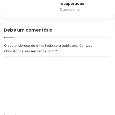
recuperados
09/08/2020
Deixe um comentário
O seu endereço de e-mail não será publicado.
Campos
obrigatórios são marcados com
*
C
o
m
e
n
t
á
r