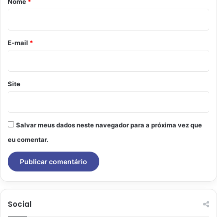
Nome
*
i
o
*
E-mail
*
Site
Salvar meus dados neste navegador para a próxima vez que
eu comentar.
Social