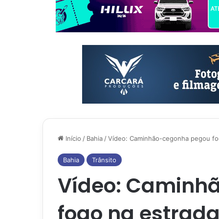
Início
/
Bahia
/
Vídeo: Caminhão-cegonha pegou fo
Bahia
Trânsito
Vídeo: Caminh
fogo na estrad