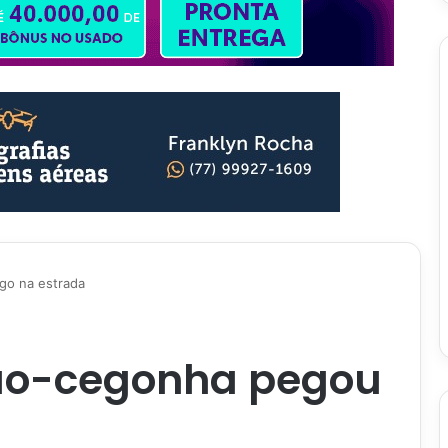
go na estrada
ão-cegonha pegou
a