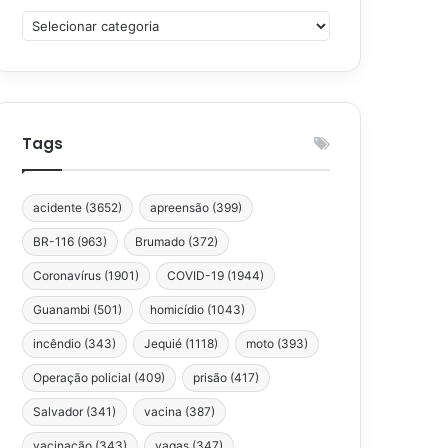
Categorias
Tags
acidente
(3652)
apreensão
(399)
BR-116
(963)
Brumado
(372)
Coronavírus
(1901)
COVID-19
(1944)
Guanambi
(501)
homicídio
(1043)
incêndio
(343)
Jequié
(1118)
moto
(393)
Operação policial
(409)
prisão
(417)
Salvador
(341)
vacina
(387)
vacinação
(343)
vagas
(347)