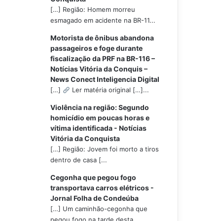
[…] Região: Homem morreu
esmagado em acidente na BR-11...
Motorista de ônibus abandona
passageiros e foge durante
fiscalização da PRF na BR-116 –
Notícias Vitória da Conquis –
News Conect Inteligencia Digital
[…]
Ler matéria original […]...
Violência na região: Segundo
homicídio em poucas horas e
vítima identificada - Notícias
Vitória da Conquista
[…] Região: Jovem foi morto a tiros
dentro de casa [...
Cegonha que pegou fogo
transportava carros elétricos -
Jornal Folha de Condeúba
[…] Um caminhão-cegonha que
pegou fogo na tarde desta...