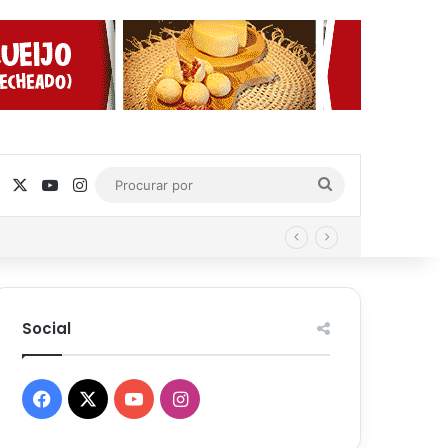
Facebook
X
YouTube
Instagram
Procurar
por
Social
Facebook
X
YouTube
Instagram