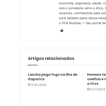
economia, segurança, saúde, c
com o jornalismo sério e ético, 
recentes, contribuindo para uma
você também parte dessa missão
o VCA Notícias — Seu portal de 
Website
Artigos relacionados
Lancha pega fogo na Ilha de
Homens te
Itaparica
ovelhas e
a tiros
31/01/2020
01/11/2023