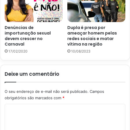
Denúncias de
Dupla é presa por
importunação sexual
ameaçar homem pelas
devem crescer no
redes sociais e matar
Carnaval
vítima na região
17/02/2020
10/08/2023
Deixe um comentário
O seu endereço de e-mail não será publicado.
Campos
obrigatórios são marcados com
*
C
o
m