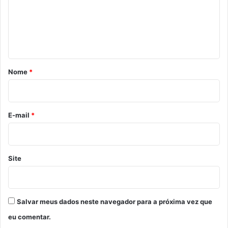
e
n
t
á
r
Nome
*
i
o
*
E-mail
*
Site
Salvar meus dados neste navegador para a próxima vez que
eu comentar.