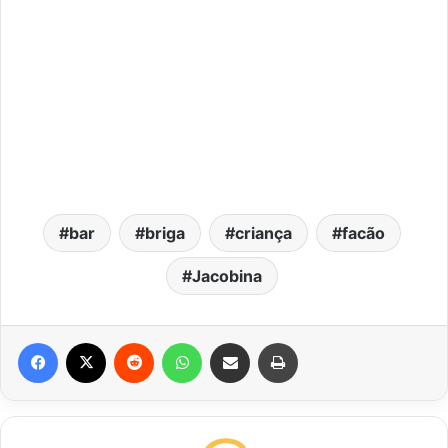
bar
briga
criança
facão
Jacobina
Facebook
X
Reddit
WhatsApp
Compartilhar via e-mail
Imprimir