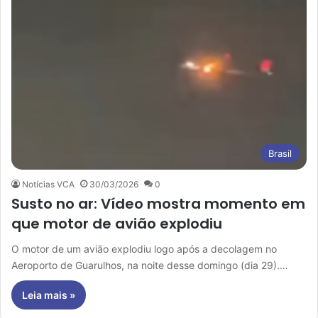
Brasil
Notícias VCA
30/03/2026
0
Susto no ar: Vídeo mostra momento em
que motor de avião explodiu
O motor de um avião explodiu logo após a decolagem no
Aeroporto de Guarulhos, na noite desse domingo (dia 29).…
Leia mais »