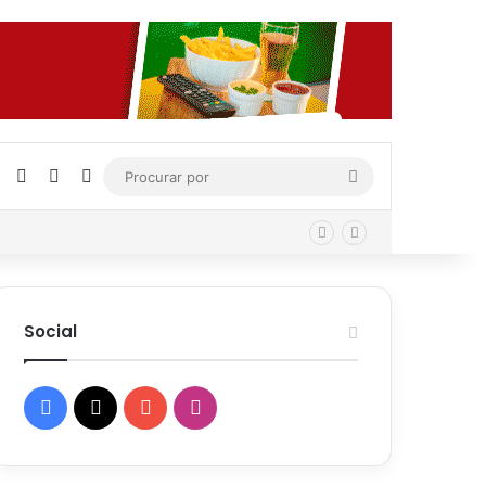
Facebook
X
YouTube
Instagram
Procurar
por
Social
Facebook
X
YouTube
Instagram