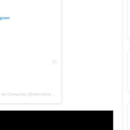
agram
Um post compartilhado por Notícias VCA – Vitória da Conquista (@sitenoticiasvca)