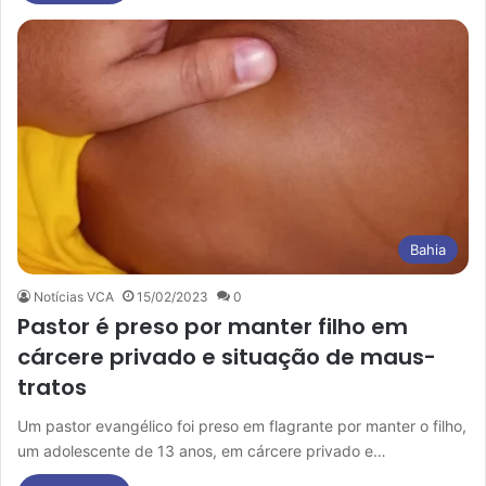
Bahia
Notícias VCA
15/02/2023
0
Pastor é preso por manter filho em
cárcere privado e situação de maus-
tratos
Um pastor evangélico foi preso em flagrante por manter o filho,
um adolescente de 13 anos, em cárcere privado e…