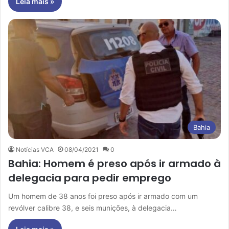
Leia mais »
Bahia
Notícias VCA
08/04/2021
0
Bahia: Homem é preso após ir armado à
delegacia para pedir emprego
Um homem de 38 anos foi preso após ir armado com um
revólver calibre 38, e seis munições, à delegacia…