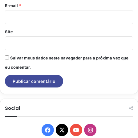
*
E-mail
*
Site
Salvar meus dados neste navegador para a próxima vez que
eu comentar.
Social
Facebook
X
YouTube
Instagram