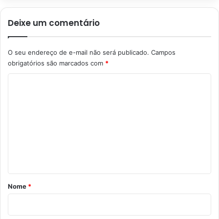
Deixe um comentário
O seu endereço de e-mail não será publicado.
Campos
obrigatórios são marcados com
*
C
o
m
e
n
t
á
r
Nome
*
i
o