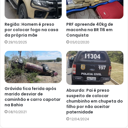
Região: Homem é preso
PRF apreende 40kg de
por colocar fogo na casa
maconha na BR 116 em
da própria mãe
Conquista
29/10/2025
05/02/2020
Grávida fica ferida após
Absurdo: Pai é preso
marido desviar de
suspeito de colocar
caminhão e carro capotar
chumbinho em chupeta do
na Bahia
filho por não aceitar
paternidade
08/10/2021
12/04/2024