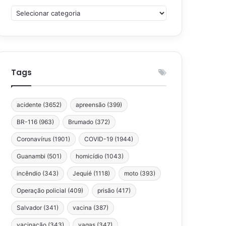
Categorias
Tags
acidente
(3652)
apreensão
(399)
BR-116
(963)
Brumado
(372)
Coronavírus
(1901)
COVID-19
(1944)
Guanambi
(501)
homicídio
(1043)
incêndio
(343)
Jequié
(1118)
moto
(393)
Operação policial
(409)
prisão
(417)
Salvador
(341)
vacina
(387)
vacinação
(343)
vagas
(347)