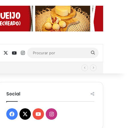
Facebook
X
YouTube
Instagram
Procurar
por
Social
Facebook
X
YouTube
Instagram