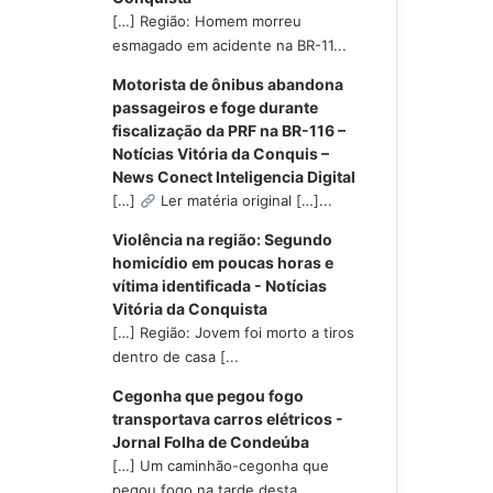
[…] Região: Homem morreu
esmagado em acidente na BR-11...
Motorista de ônibus abandona
passageiros e foge durante
fiscalização da PRF na BR-116 –
Notícias Vitória da Conquis –
News Conect Inteligencia Digital
[…]
Ler matéria original […]...
Violência na região: Segundo
homicídio em poucas horas e
vítima identificada - Notícias
Vitória da Conquista
[…] Região: Jovem foi morto a tiros
dentro de casa [...
Cegonha que pegou fogo
transportava carros elétricos -
Jornal Folha de Condeúba
[…] Um caminhão-cegonha que
pegou fogo na tarde desta...