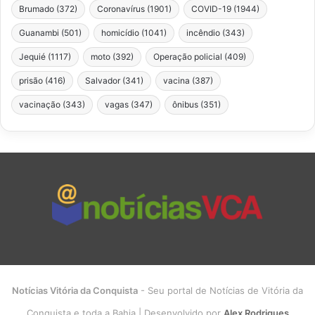
Brumado
(372)
Coronavírus
(1901)
COVID-19
(1944)
Guanambi
(501)
homicídio
(1041)
incêndio
(343)
Jequié
(1117)
moto
(392)
Operação policial
(409)
prisão
(416)
Salvador
(341)
vacina
(387)
vacinação
(343)
vagas
(347)
ônibus
(351)
Notícias Vitória da Conquista
- Seu portal de Notícias de Vitória da
Conquista e toda a Bahia | Desenvolvido por
Alex Rodrigues