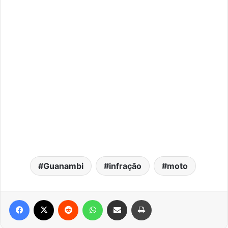
Guanambi
infração
moto
Facebook
X
Reddit
WhatsApp
Compartilhar via e-mail
Imprimir