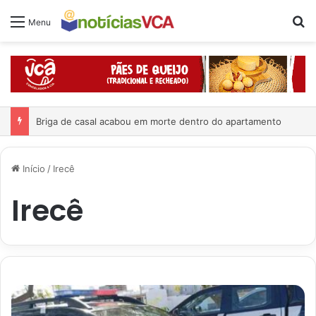
Pr
Menu
Briga de casal acabou em morte dentro do apartamento
Início
/
Irecê
Irecê