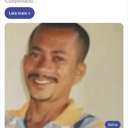
(Coorpin/Irecê)…
Leia mais »
Bahia