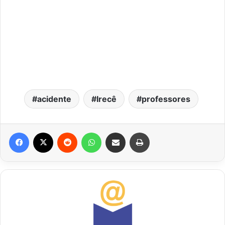
acidente
Irecê
professores
Facebook
X
Reddit
WhatsApp
Compartilhar via e-mail
Imprimir