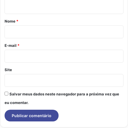
t
á
r
Nome
*
i
o
*
E-mail
*
Site
Salvar meus dados neste navegador para a próxima vez que
eu comentar.