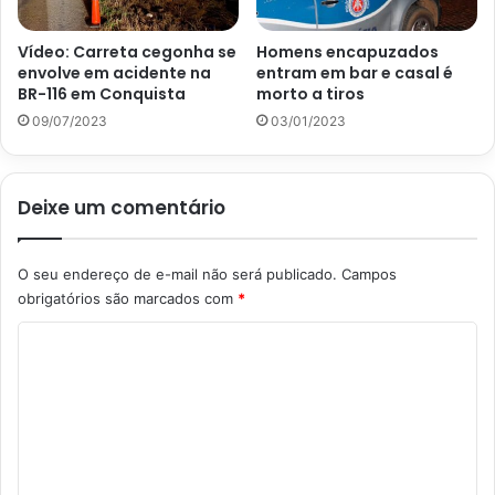
Vídeo: Carreta cegonha se
Homens encapuzados
envolve em acidente na
entram em bar e casal é
BR-116 em Conquista
morto a tiros
09/07/2023
03/01/2023
Deixe um comentário
O seu endereço de e-mail não será publicado.
Campos
obrigatórios são marcados com
*
C
o
m
e
n