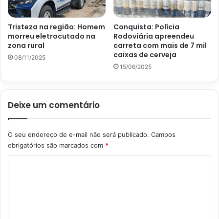
Tristeza na região: Homem
Conquista: Polícia
morreu eletrocutado na
Rodoviária apreendeu
zona rural
carreta com mais de 7 mil
caixas de cerveja
08/11/2025
15/06/2025
Deixe um comentário
O seu endereço de e-mail não será publicado.
Campos
obrigatórios são marcados com
*
C
o
m
e