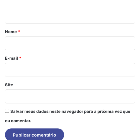
n
t
á
r
Nome
*
i
o
*
E-mail
*
Site
Salvar meus dados neste navegador para a próxima vez que
eu comentar.