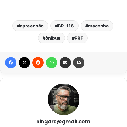
apreensão
BR-116
maconha
ônibus
PRF
Facebook
X
Reddit
WhatsApp
Compartilhar via e-mail
Imprimir
kingars@gmail.com