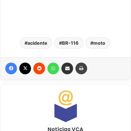
acidente
BR-116
moto
Facebook
X
Reddit
WhatsApp
Compartilhar via e-mail
Imprimir
Notícias VCA