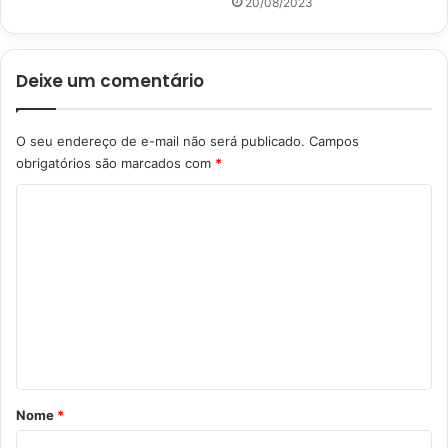
20/08/2023
Deixe um comentário
O seu endereço de e-mail não será publicado.
Campos
obrigatórios são marcados com
*
C
o
m
e
n
t
á
r
Nome
*
i