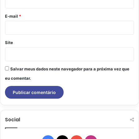
o
*
E-mail
*
Site
Salvar meus dados neste navegador para a próxima vez que
eu comentar.
Social