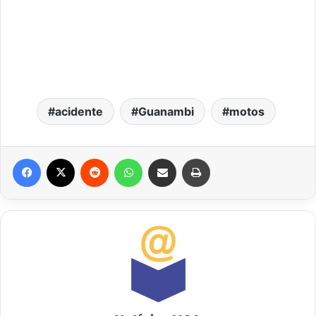
acidente
Guanambi
motos
Facebook
X
Reddit
WhatsApp
Compartilhar via e-mail
Imprimir