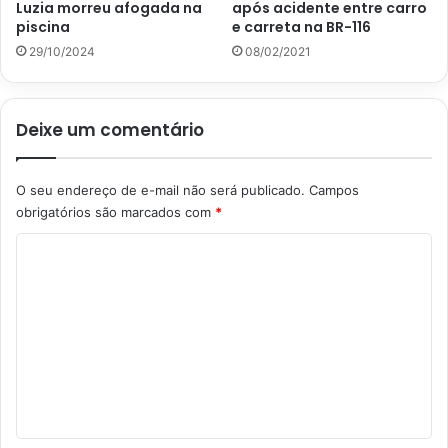
Luzia morreu afogada na
após acidente entre carro
piscina
e carreta na BR-116
29/10/2024
08/02/2021
Deixe um comentário
O seu endereço de e-mail não será publicado.
Campos
obrigatórios são marcados com
*
C
o
m
e
n
t
á