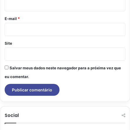
i
o
*
E-mail
*
Site
Salvar meus dados neste navegador para a próxima vez que
eu comentar.
Social