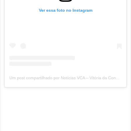
Ver essa foto no Instagram
Um post compartilhado por Notícias VCA – Vitória da Conquista (@sitenoticiasvca)