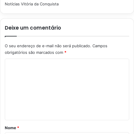
Notícias Vitória da Conquista
Deixe um comentário
O seu endereço de e-mail não será publicado.
Campos
obrigatórios são marcados com
*
C
o
m
e
n
t
á
r
Nome
*