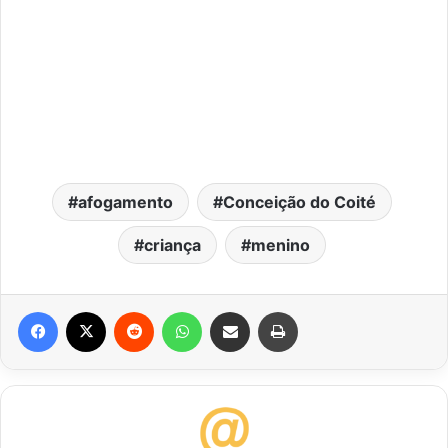
afogamento
Conceição do Coité
criança
menino
Facebook
X
Reddit
WhatsApp
Compartilhar via e-mail
Imprimir