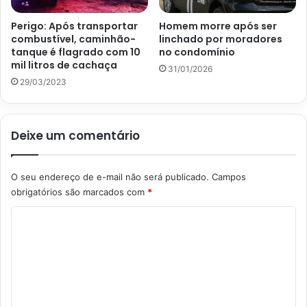
Perigo: Após transportar
Homem morre após ser
combustível, caminhão-
linchado por moradores
tanque é flagrado com 10
no condomínio
mil litros de cachaça
31/01/2026
29/03/2023
Deixe um comentário
O seu endereço de e-mail não será publicado.
Campos
obrigatórios são marcados com
*
C
o
m
e
n