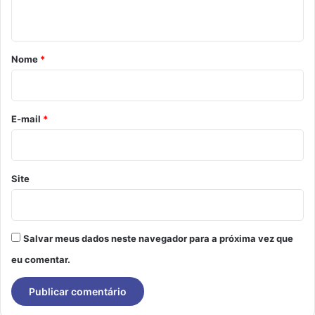
t
á
r
Nome
*
i
o
*
E-mail
*
Site
Salvar meus dados neste navegador para a próxima vez que
eu comentar.