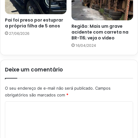
Pai foi preso por estuprar
a própria filha de 5 anos
Região: Mais um grave
acidente com carreta na
27/06/2026
BR-116; veja o vídeo
16/04/2024
Deixe um comentário
O seu endereço de e-mail não será publicado.
Campos
obrigatórios são marcados com
*
C
o
m
e