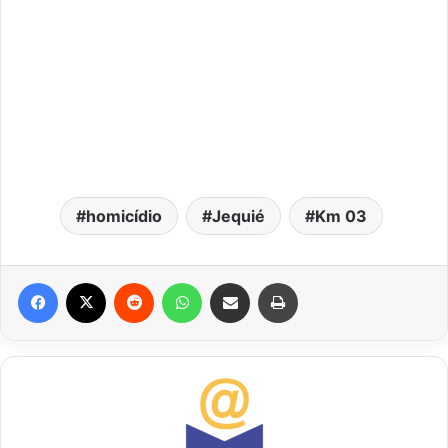
homicídio
Jequié
Km 03
Facebook
X
Reddit
WhatsApp
Compartilhar via e-mail
Imprimir