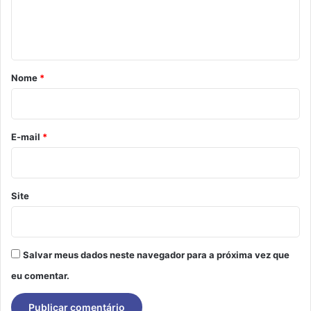
n
t
á
r
Nome
*
i
o
*
E-mail
*
Site
Salvar meus dados neste navegador para a próxima vez que
eu comentar.