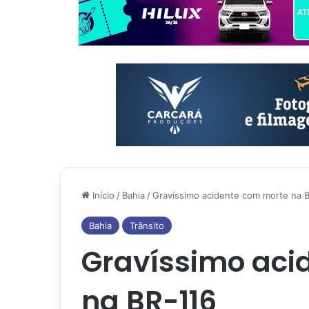
Início
/
Bahia
/
Gravíssimo acidente com morte na 
Bahia
Trânsito
Gravíssimo aci
na BR-116