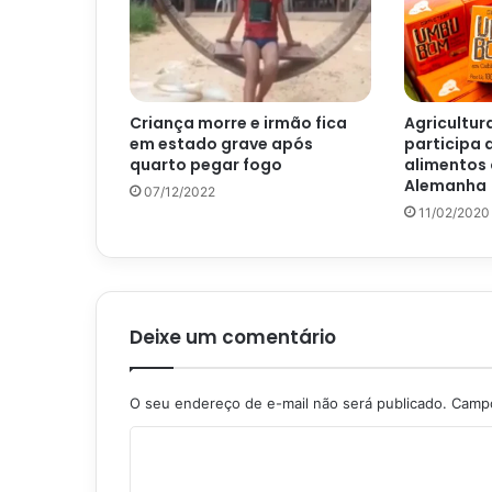
Criança morre e irmão fica
Agricultur
em estado grave após
participa 
quarto pegar fogo
alimentos 
Alemanha
07/12/2022
11/02/2020
Deixe um comentário
O seu endereço de e-mail não será publicado.
Campo
C
o