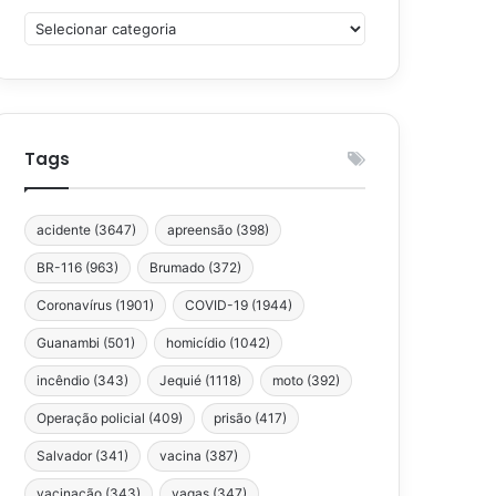
Categorias
Tags
acidente
(3647)
apreensão
(398)
BR-116
(963)
Brumado
(372)
Coronavírus
(1901)
COVID-19
(1944)
Guanambi
(501)
homicídio
(1042)
incêndio
(343)
Jequié
(1118)
moto
(392)
Operação policial
(409)
prisão
(417)
Salvador
(341)
vacina
(387)
vacinação
(343)
vagas
(347)