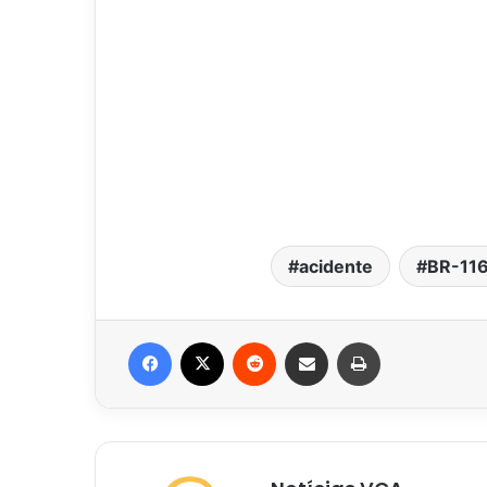
acidente
BR-11
Facebook
X
Reddit
Compartilhar via e-mail
Imprimir