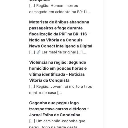
[…] Região: Homem morreu
esmagado em acidente na BR-11...
Motorista de ônibus abandona
passageiros e foge durante
fiscalização da PRF na BR-116 –
Notícias Vitória da Conquis –
News Conect Inteligencia Digital
[…]
Ler matéria original […]...
Violência na região: Segundo
homicídio em poucas horas e
vítima identificada - Notícias
Vitória da Conquista
[…] Região: Jovem foi morto a tiros
dentro de casa [...
Cegonha que pegou fogo
transportava carros elétricos -
Jornal Folha de Condeúba
[…] Um caminhão-cegonha que
pegou fogo na tarde desta...