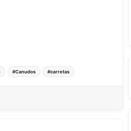
6
Canudos
carretas