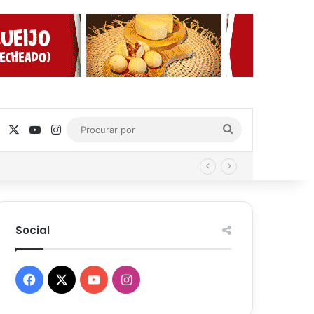
Facebook
X
YouTube
Instagram
Procurar
por
Social
Facebook
X
YouTube
Instagram