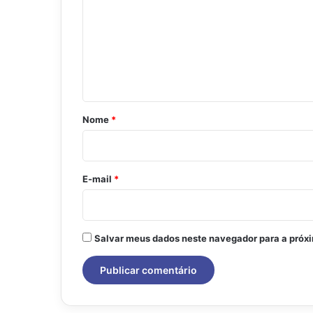
m
e
n
t
á
r
Nome
*
i
o
*
E-mail
*
Salvar meus dados neste navegador para a próx