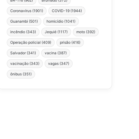
BR-116
(962)
Brumado
(372)
Coronavírus
(1901)
COVID-19
(1944)
Guanambi
(501)
homicídio
(1041)
incêndio
(343)
Jequié
(1117)
moto
(392)
Operação policial
(409)
prisão
(416)
Salvador
(341)
vacina
(387)
vacinação
(343)
vagas
(347)
ônibus
(351)