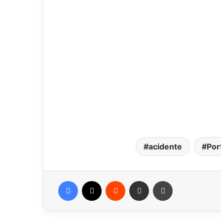
acidente
Por
Facebook
X
Reddit
Compartilhar via e-mail
Imprimir