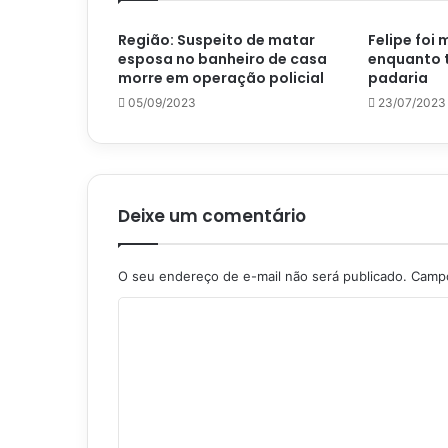
Região: Suspeito de matar
Felipe foi 
esposa no banheiro de casa
enquanto 
morre em operação policial
padaria
05/09/2023
23/07/2023
Deixe um comentário
O seu endereço de e-mail não será publicado.
Campo
C
o
m
e
n