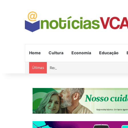
Home
Cultura
Economia
Educação
Últimas
Região: Briga com machado quase acaba em