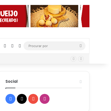
Facebook
X
YouTube
Instagram
Procurar
por
Social
Facebook
X
YouTube
Instagram