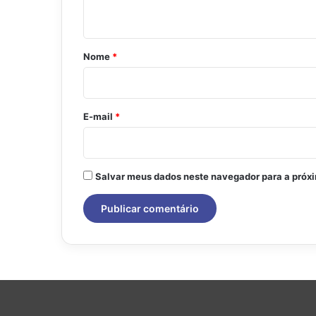
t
á
r
Nome
*
i
o
*
E-mail
*
Salvar meus dados neste navegador para a próx