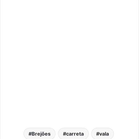
Brejões
carreta
vala