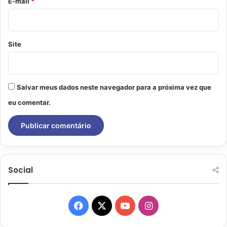
*
E-mail
*
Site
Salvar meus dados neste navegador para a próxima vez que
eu comentar.
Social
Facebook
X
YouTube
Instagram