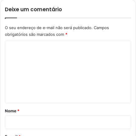
Deixe um comentário
O seu endereço de e-mail não será publicado.
Campos
obrigatórios são marcados com
*
C
o
m
e
n
t
á
r
Nome
*
i
o